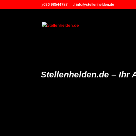
030 98544787
info@stellenhelden.de
Stellenhelden.de –
Ihr 
„Wer
aufhört
zu werben
Zeit
zu sparen“
Henry Ford