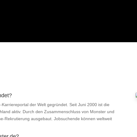
ndet?
Karriereportal der Welt gegründet. Seit Juni 2000 ist die
hland aktiv. Durch den Zusammenschluss von Monster und
nline-Rekrutierung ausgebaut. Jobsuchende können weltweit
ster.de?