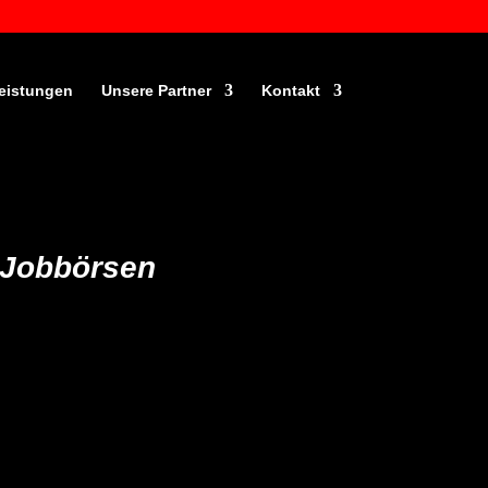
eistungen
Unsere Partner
Kontakt
0 Jobbörsen
 seine Uhr
anhalten
, um