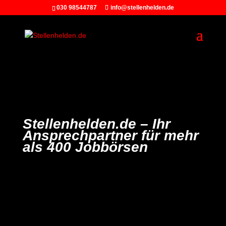
030 98544787
info@stellenhelden.de
Stellenhelden.de –
Ihr
Ansprechpartner für mehr
als 400 Jobbörsen
„Wer
aufhört
zu werben,
um Geld zu sparen, kann
ebenso seine
Uhr
anhalten
, um
Zeit
zu
sparen“