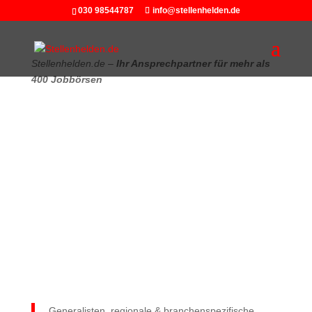
030 98544787
info@stellenhelden.de
Stellenhelden.de –
Ihr Ansprechpartner für mehr als
400 Jobbörsen
„Wer
aufhört
zu werben, um Geld zu sparen, kann
ebenso seine Uhr
anhalten
, um
Zeit
zu sparen“
Henry Ford
Generalisten, regionale & branchenspezifische